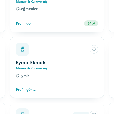
Manav & Kuruyemiş
Seğmenler
Profili gör →
Açık
🥬
Eymir Ekmek
Manav & Kuruyemiş
Eymir
Profili gör →