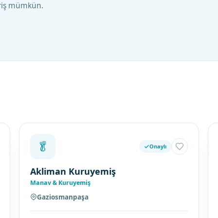
riş mümkün.
🥬
Onaylı
Akliman Kuruyemiş
Manav & Kuruyemiş
Gaziosmanpaşa