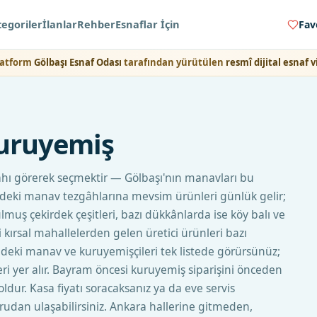
egoriler
İlanlar
Rehber
Esnaflar İçin
Fav
latform
Gölbaşı Esnaf Odası
tarafından yürütülen
resmî dijital esnaf vi
uruyemiş
âhı görerek seçmektir — Gölbaşı'nın manavları bu
r'deki manav tezgâhlarına mevsim ürünleri günlük gelir;
muş çekirdek çeşitleri, bazı dükkânlarda ise köy balı ve
i kırsal mahallelerden gelen üretici ürünleri bazı
lçedeki manav ve kuruyemişçileri tek listede görürsünüz;
leri yer alır. Bayram öncesi kuruyemiş siparişini önceden
ldur. Kasa fiyatı soracaksanız ya da eve servis
ğrudan ulaşabilirsiniz. Ankara hallerine gitmeden,