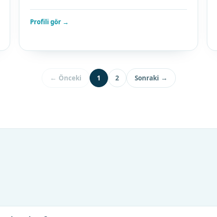
Profili gör →
← Önceki
1
2
Sonraki →