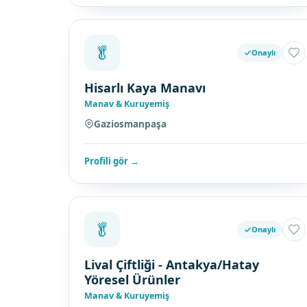
🥬
Onaylı
Hisarlı Kaya Manavı
Manav & Kuruyemiş
Gaziosmanpaşa
Profili gör →
🥬
Onaylı
Lival Çiftliği - Antakya/Hatay
Yöresel Ürünler
Manav & Kuruyemiş