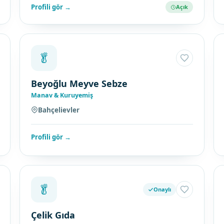
Profili gör →
Açık
🥬
Beyoğlu Meyve Sebze
Manav & Kuruyemiş
Bahçelievler
Profili gör →
🥬
Onaylı
Çelik Gıda