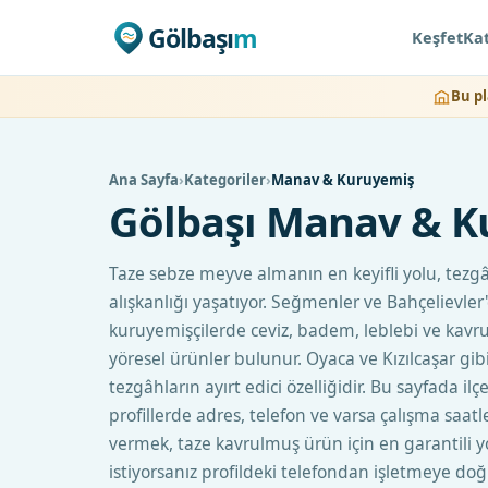
Gölbaşı
m
Keşfet
Kat
Bu p
Ana Sayfa
›
Kategoriler
›
Manav & Kuruyemiş
Gölbaşı
Manav & K
Taze sebze meyve almanın en keyifli yolu, tezg
alışkanlığı yaşatıyor. Seğmenler ve Bahçelievle
kuruyemişçilerde ceviz, badem, leblebi ve kavrul
yöresel ürünler bulunur. Oyaca ve Kızılcaşar gib
tezgâhların ayırt edici özelliğidir. Bu sayfada i
profillerde adres, telefon ve varsa çalışma saat
vermek, taze kavrulmuş ürün için en garantili yo
istiyorsanız profildeki telefondan işletmeye do