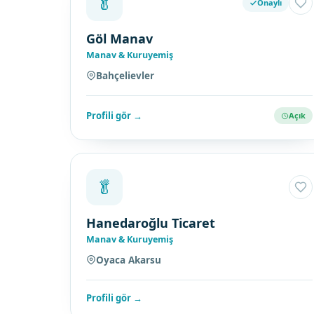
🥬
Onaylı
Göl Manav
Manav & Kuruyemiş
Bahçelievler
Profili gör →
Açık
🥬
Hanedaroğlu Ticaret
Manav & Kuruyemiş
Oyaca Akarsu
Profili gör →