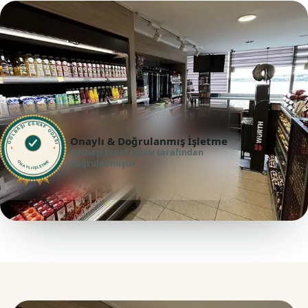
GÖLBAŞI ESNAF ODASI
Onaylı & Doğrulanmış İşletme
Gölbaşı Esnaf Odası tarafından
doğrulanmıştır.
ONAYLI İŞLETME