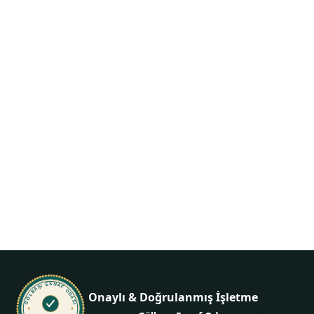
Siparişiniz birkaç
dokunuş uzakta
İletişime geçin, ne istediğinizi söyleyin — gerisini biz
hallederiz.
+905307264706
GÖLBAŞI ESNAF ODASI
Onaylı & Doğrulanmış İşletme