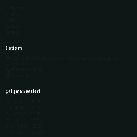
Hakkımızda
Ürünler
Galeri
Konum
İletişim
İletişim
GOP Mahallesi, Ankara Cad. No:130/A, Gaziosmanpaşa,
Gölbaşı
+905307264706
Facebook
Çalışma Saatleri
Pzt
:
00:00 – 23:59
Sal
:
00:00 – 23:59
Çar
:
00:00 – 23:59
Per
:
00:00 – 23:59
Cum
:
00:00 – 23:59
Cmt
:
00:00 – 23:59