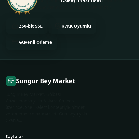
Bu işletme
Gölbaşı Esnaf Odası
tarafından
ONAYLI İŞLETME
onaylanmış ve kimliği doğrulanmıştır.
256-bit SSL
KVKK Uyumlu
Güvenli Ödeme
Sungur Bey Market
Sungur Bey Market, Gölbaşı
Gaziosmanpaşa'da Ankara Caddesi
üzerinde, Shell Select konseptiyle hizmet
veren modern bir market. Gün boyu yola
çıkanla…
Sayfalar