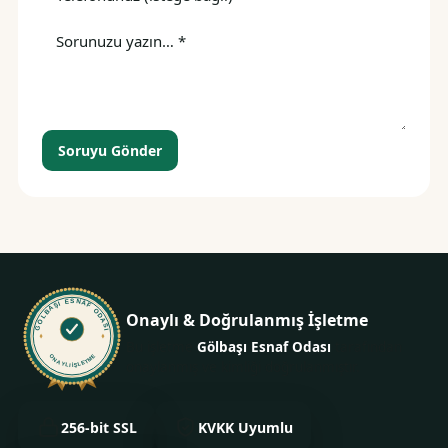
Soruyu Gönder
GÖLBAŞI ESNAF ODASI
Onaylı & Doğrulanmış İşletme
Bu işletme
Gölbaşı Esnaf Odası
tarafından
ONAYLI İŞLETME
onaylanmış ve kimliği doğrulanmıştır.
256-bit SSL
KVKK Uyumlu