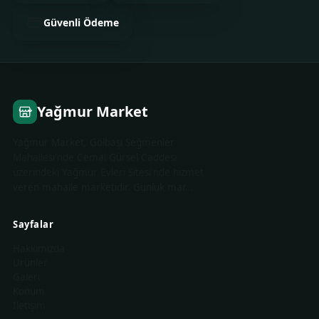
Güvenli Ödeme
Yağmur Market
Yağmur Market, Gölbaşı Seğmenler
Mahallesi'nde Cemal Gürsel Caddesi
üzerindeki Yağmur Evleri Sitesi'nde hizmet
veren mahalle marketidir. Günlük mar…
Sayfalar
Hakkımızda
Ürünler
Galeri
Konum
İletişim