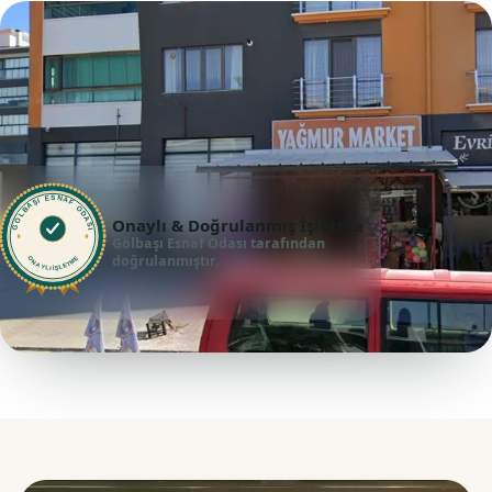
GÖLBAŞI ESNAF ODASI
Onaylı & Doğrulanmış İşletme
Gölbaşı Esnaf Odası tarafından
doğrulanmıştır.
ONAYLI İŞLETME