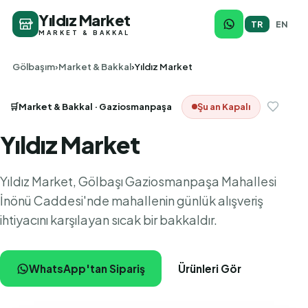
Yıldız Market
TR
EN
MARKET & BAKKAL
Gölbaşım
Market & Bakkal
Yıldız Market
🛒
Market & Bakkal
· Gaziosmanpaşa
Şu an Kapalı
Yıldız Market
Yıldız Market, Gölbaşı Gaziosmanpaşa Mahallesi
İnönü Caddesi'nde mahallenin günlük alışveriş
ihtiyacını karşılayan sıcak bir bakkaldır.
WhatsApp'tan Sipariş
Ürünleri Gör