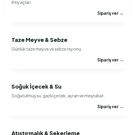
ihtiyaçları.
Sipariş ver →
Taze Meyve & Sebze
Günlük taze meyve ve sebze reyonu.
Sipariş ver →
Soğuk İçecek & Su
Soğutulmuş su, gazlı içecek, ayran ve meşrubat.
Sipariş ver →
Atıştırmalık & Şekerleme