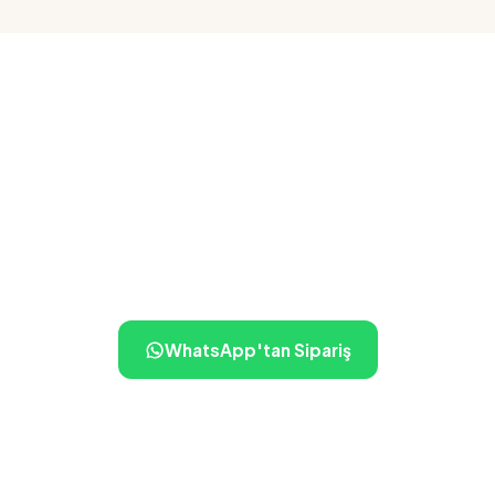
Siparişiniz birkaç dokunuş
uzakta
İletişime geçin, ne istediğinizi söyleyin — gerisini biz
hallederiz.
WhatsApp'tan Sipariş
+90 505 350 43 45