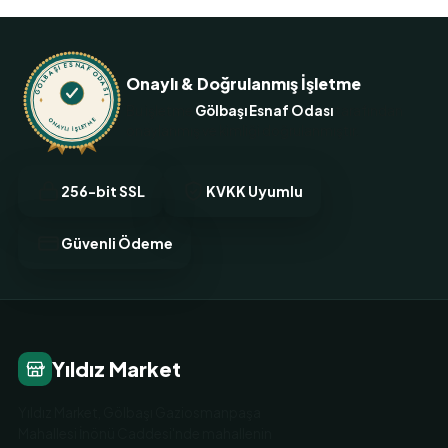
GÖLBAŞI ESNAF ODASI
Onaylı & Doğrulanmış İşletme
Bu işletme
Gölbaşı Esnaf Odası
tarafından
ONAYLI İŞLETME
onaylanmış ve kimliği doğrulanmıştır.
256-bit SSL
KVKK Uyumlu
Güvenli Ödeme
Yıldız Market
Yıldız Market, Gölbaşı Gaziosmanpaşa
Mahallesi İnönü Caddesi'nde mahallenin