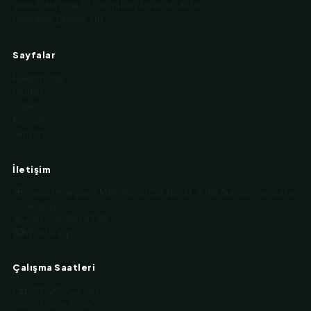
günlük alışveriş ihtiyacını karşılayan sıcak bir
bakkaldır. Ekmek, süt,…
Sayfalar
Hakkımızda
Ürünler
Galeri
Konum
İletişim
İletişim
Gaziosmanpaşa Mah. İnönü Cd. No:21_A1/b, Gaziosmanpaşa,
Gölbaşı
+90 505 350 43 45
WhatsApp
Çalışma Saatleri
Pzt
:
07:00 – 22:00
Sal
:
07:00 – 22:00