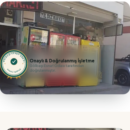
GÖLBAŞI ESNAF ODASI
Onaylı & Doğrulanmış İşletme
Gölbaşı Esnaf Odası tarafından
doğrulanmıştır.
ONAYLI İŞLETME